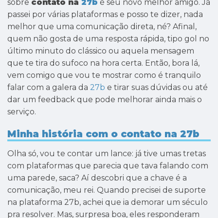
sobre
contato na
27b
é seu novo melhor amigo. Já
passei por várias plataformas e posso te dizer, nada
melhor que uma comunicação direta, né? Afinal,
quem não gosta de uma resposta rápida, tipo gol no
último minuto do clássico ou aquela mensagem
que te tira do sufoco na hora certa. Então, bora lá,
vem comigo que vou te mostrar como é tranquilo
falar com a galera da
27b
e tirar suas dúvidas ou até
dar um feedback que pode melhorar ainda mais o
serviço.
Minha história com o contato na 27b
Olha só, vou te contar um lance: já tive umas tretas
com plataformas que parecia que tava falando com
uma parede, saca? Aí descobri que a chave é a
comunicação, meu rei. Quando precisei de suporte
na plataforma 27b, achei que ia demorar um século
pra resolver. Mas, surpresa boa, eles responderam