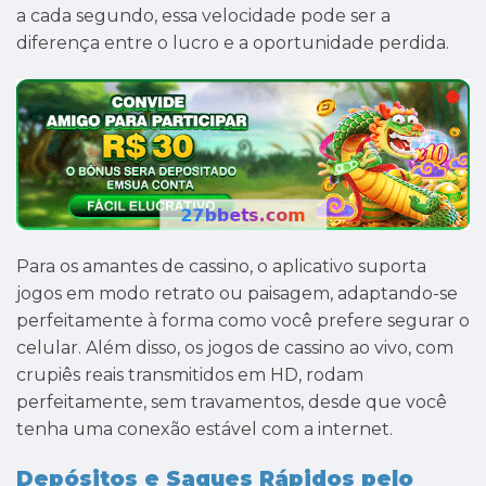
a cada segundo, essa velocidade pode ser a
diferença entre o lucro e a oportunidade perdida.
Para os amantes de cassino, o aplicativo suporta
jogos em modo retrato ou paisagem, adaptando-se
perfeitamente à forma como você prefere segurar o
celular. Além disso, os jogos de cassino ao vivo, com
crupiês reais transmitidos em HD, rodam
perfeitamente, sem travamentos, desde que você
tenha uma conexão estável com a internet.
Depósitos e Saques Rápidos pelo