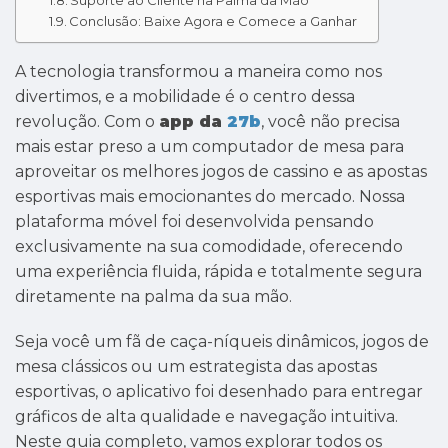
Conclusão: Baixe Agora e Comece a Ganhar
A tecnologia transformou a maneira como nos
divertimos, e a mobilidade é o centro dessa
revolução. Com o
app da
27b
, você não precisa
mais estar preso a um computador de mesa para
aproveitar os melhores jogos de cassino e as apostas
esportivas mais emocionantes do mercado. Nossa
plataforma móvel foi desenvolvida pensando
exclusivamente na sua comodidade, oferecendo
uma experiência fluida, rápida e totalmente segura
diretamente na palma da sua mão.
Seja você um fã de caça-níqueis dinâmicos, jogos de
mesa clássicos ou um estrategista das apostas
esportivas, o aplicativo foi desenhado para entregar
gráficos de alta qualidade e navegação intuitiva.
Neste guia completo, vamos explorar todos os