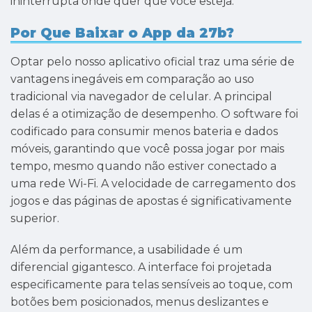
ininterrupta onde quer que você esteja.
Por Que Baixar o App da 27b?
Optar pelo nosso aplicativo oficial traz uma série de
vantagens inegáveis em comparação ao uso
tradicional via navegador de celular. A principal
delas é a otimização de desempenho. O software foi
codificado para consumir menos bateria e dados
móveis, garantindo que você possa jogar por mais
tempo, mesmo quando não estiver conectado a
uma rede Wi-Fi. A velocidade de carregamento dos
jogos e das páginas de apostas é significativamente
superior.
Além da performance, a usabilidade é um
diferencial gigantesco. A interface foi projetada
especificamente para telas sensíveis ao toque, com
botões bem posicionados, menus deslizantes e