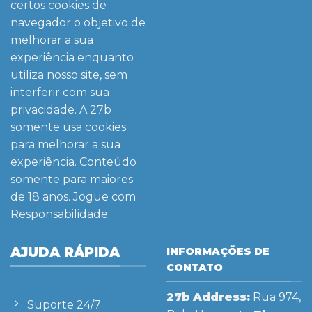
certos cookies de
navegador o objetivo de
melhorar a sua
experiência enquanto
utiliza nosso site, sem
interferir com sua
privacidade. A
27b
somente usa cookies
para melhorar a sua
experiência. Conteúdo
somente para maiores
de 18 anos. Jogue com
Responsabilidade.
AJUDA RÁPIDA
INFORMAÇÕES DE
CONTATO
27b
Address:
Rua 974,
Suporte 24/7