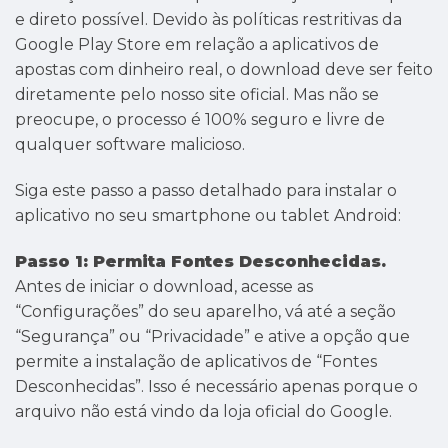
e direto possível. Devido às políticas restritivas da
Google Play Store em relação a aplicativos de
apostas com dinheiro real, o download deve ser feito
diretamente pelo nosso site oficial. Mas não se
preocupe, o processo é 100% seguro e livre de
qualquer software malicioso.
Siga este passo a passo detalhado para instalar o
aplicativo no seu smartphone ou tablet Android:
Passo 1: Permita Fontes Desconhecidas.
Antes de iniciar o download, acesse as
“Configurações” do seu aparelho, vá até a seção
“Segurança” ou “Privacidade” e ative a opção que
permite a instalação de aplicativos de “Fontes
Desconhecidas”. Isso é necessário apenas porque o
arquivo não está vindo da loja oficial do Google.