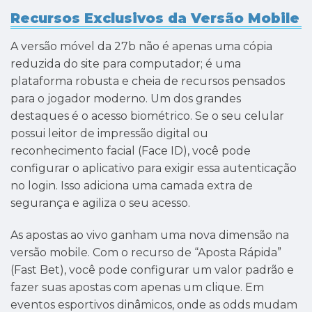
Recursos Exclusivos da Versão Mobile
A versão móvel da 27b não é apenas uma cópia
reduzida do site para computador; é uma
plataforma robusta e cheia de recursos pensados
para o jogador moderno. Um dos grandes
destaques é o acesso biométrico. Se o seu celular
possui leitor de impressão digital ou
reconhecimento facial (Face ID), você pode
configurar o aplicativo para exigir essa autenticação
no login. Isso adiciona uma camada extra de
segurança e agiliza o seu acesso.
As apostas ao vivo ganham uma nova dimensão na
versão mobile. Com o recurso de “Aposta Rápida”
(Fast Bet), você pode configurar um valor padrão e
fazer suas apostas com apenas um clique. Em
eventos esportivos dinâmicos, onde as odds mudam