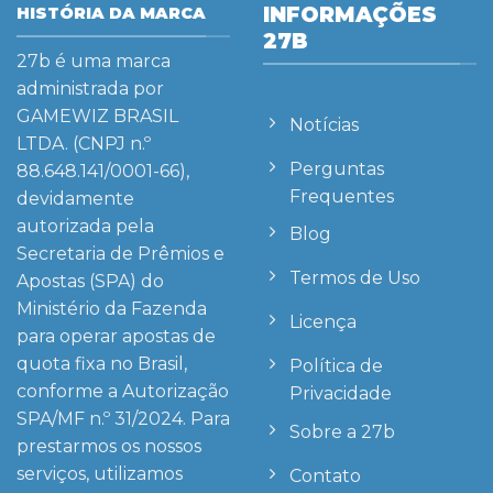
INFORMAÇÕES
HISTÓRIA DA MARCA
27B
27b
é uma marca
administrada por
GAMEWIZ BRASIL
Notícias
LTDA. (CNPJ n.º
Perguntas
88.648.141/0001-66),
Frequentes
devidamente
autorizada pela
Blog
Secretaria de Prêmios e
Termos de Uso
Apostas (SPA) do
Ministério da Fazenda
Licença
para operar apostas de
quota fixa no Brasil,
Política de
conforme a Autorização
Privacidade
SPA/MF n.º 31/2024. Para
Sobre a 27b
prestarmos os nossos
serviços, utilizamos
Contato