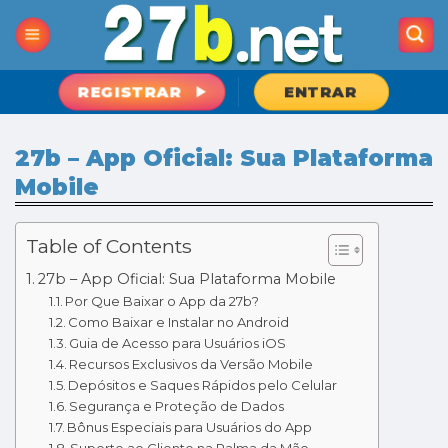
Skip
to
content
REGISTRAR
ENTRAR
27b – App Oficial: Sua Plataforma
Mobile
Table of Contents
27b – App Oficial: Sua Plataforma Mobile
Por Que Baixar o App da 27b?
Como Baixar e Instalar no Android
Guia de Acesso para Usuários iOS
Recursos Exclusivos da Versão Mobile
Depósitos e Saques Rápidos pelo Celular
Segurança e Proteção de Dados
Bônus Especiais para Usuários do App
Suporte ao Cliente na Palma da Mão